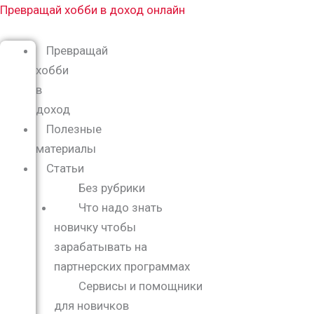
Перейти
Меню
Превращай хобби в доход онлайн
к
содержимому
Превращай
хобби
в
доход
Полезные
материалы
Статьи
Без рубрики
Что надо знать
новичку чтобы
зарабатывать на
партнерских программах
Сервисы и помощники
для новичков