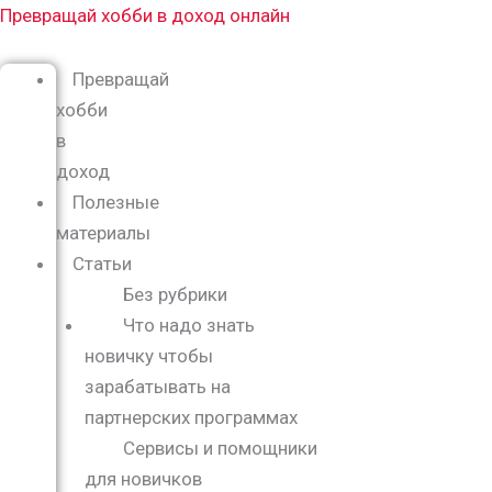
Перейти
Меню
Превращай хобби в доход онлайн
к
содержимому
Превращай
хобби
в
доход
Полезные
материалы
Статьи
Без рубрики
Что надо знать
новичку чтобы
зарабатывать на
партнерских программах
Сервисы и помощники
для новичков