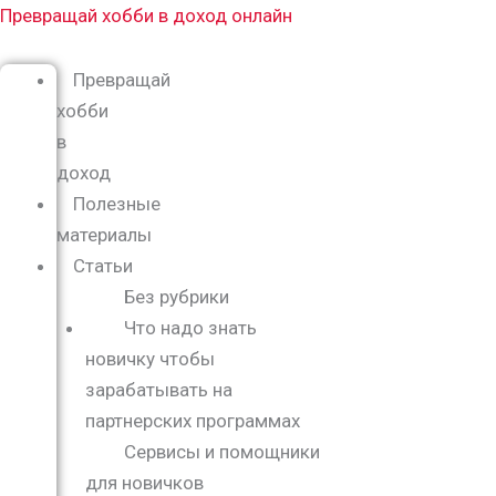
Перейти
Меню
Превращай хобби в доход онлайн
к
содержимому
Превращай
хобби
в
доход
Полезные
материалы
Статьи
Без рубрики
Что надо знать
новичку чтобы
зарабатывать на
партнерских программах
Сервисы и помощники
для новичков