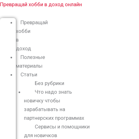
Перейти
Меню
Превращай хобби в доход онлайн
к
содержимому
Превращай
хобби
в
доход
Полезные
материалы
Статьи
Без рубрики
Что надо знать
новичку чтобы
зарабатывать на
партнерских программах
Сервисы и помощники
для новичков