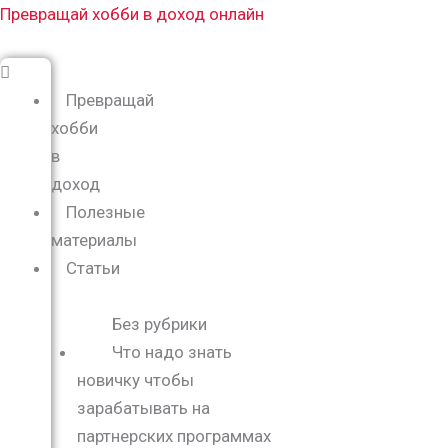
Перейти
Меню
Превращай хобби в доход онлайн
к
содержимому
Превращай
хобби
в
доход
Полезные
материалы
Статьи
Без рубрики
Что надо знать
новичку чтобы
зарабатывать на
партнерских программах